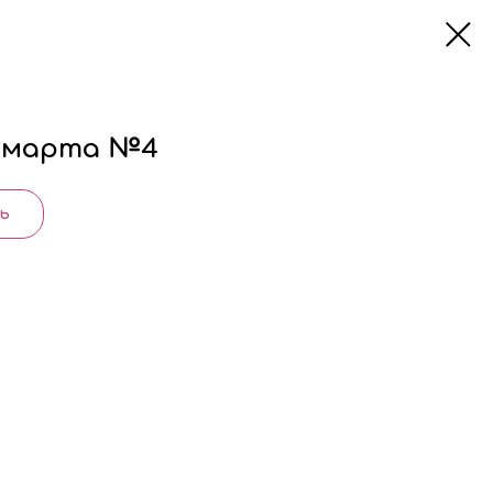
8 марта №4
ь