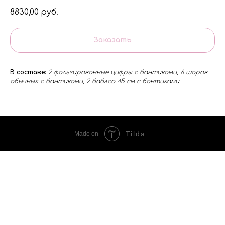
8830,00
руб.
Заказать
В составе:
2 фольгированные цифры с бантиками, 6 шаров
обычных с бантиками, 2 баблса 45 см с бантиками
Tilda
Made on