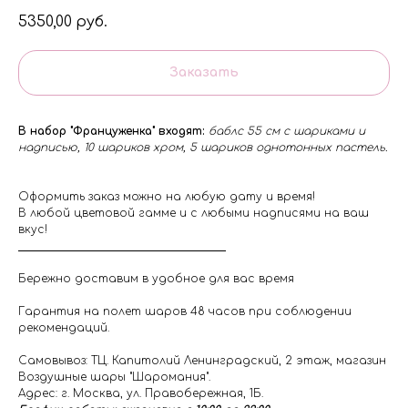
5350,00
руб.
Заказать
В набор "Француженка" входят:
баблс 55 см с шариками и
надписью, 10 шариков хром, 5 шариков однотонных пастель.
Оформить заказ можно на любую дату и время!
В любой цветовой гамме и с любыми надписями на ваш
вкус!
Бережно доставим в удобное для вас время
Гарантия на полет шаров 48 часов при соблюдении
рекомендаций.
Самовывоз: ТЦ. Капитолий Ленинградский, 2 этаж, магазин
Воздушные шары "Шаромания".
Адрес: г. Москва, ул. Правобережная, 1Б.