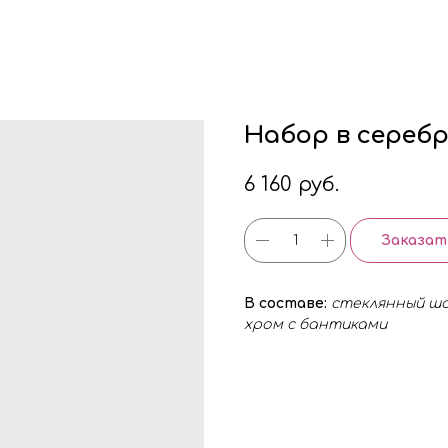
Набор в сереб
6 160
руб.
Заказат
В составе:
стеклянный ша
хром с бантиками