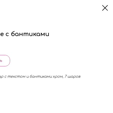
ре с бантиками
ь
р с текстом и бантиками хром, 7 шаров