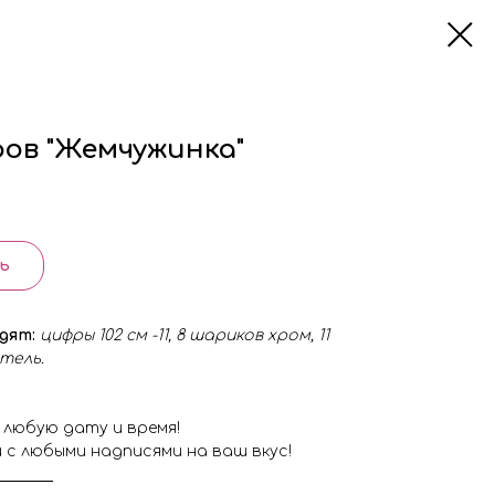
ров "Жемчужинка"
ь
одят:
цифры 102 см -11, 8 шариков хром, 11
тель.
 любую дату и время!
 с любыми надписями на ваш вкус!