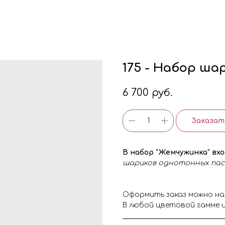
175 - Набор ша
6 700
руб.
Заказат
В набор "Жемчужинка" вх
шариков однотонных пас
Оформить заказ можно на
В любой цветовой гамме и